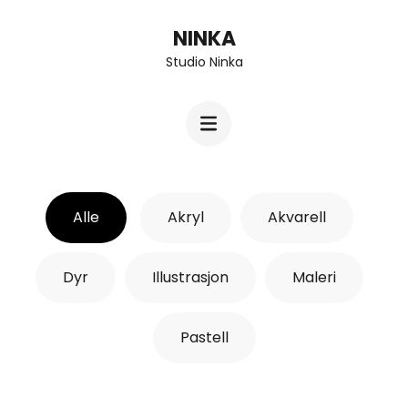
Hopp
NINKA
til
Studio Ninka
innhold
(Trykk
Enter)
Alle
Akryl
Akvarell
Dyr
Illustrasjon
Maleri
Pastell